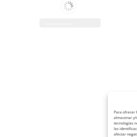
Cannot access file!
http://venfrico.com/wp-
content/uploads/2021/02/MADEL_Tarifa_2.21_ES.pdf
Para ofrecer 
almacenar y/o
tecnologías 
las identifica
afectar negat