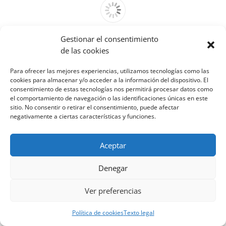
Gestionar el consentimiento
Cannot access file!
de las cookies
http://venfrico.com/wp-
content/uploads/2021/10/Catalogo-
Para ofrecer las mejores experiencias, utilizamos tecnologías como las
Horeca-OCT-2021-low-res-.pdf
cookies para almacenar y/o acceder a la información del dispositivo. El
consentimiento de estas tecnologías nos permitirá procesar datos como
el comportamiento de navegación o las identificaciones únicas en este
sitio. No consentir o retirar el consentimiento, puede afectar
negativamente a ciertas características y funciones.
Aceptar
Denegar
Ver preferencias
Política de cookies
Texto legal