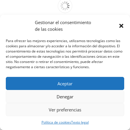
Gestionar el consentimiento
Cannot access file!
de las cookies
http://venfrico.com/wp-
content/uploads/2022/03/ARMACELL-
Para ofrecer las mejores experiencias, utilizamos tecnologías como las
TARIFA_2022.pdf
cookies para almacenar y/o acceder a la información del dispositivo. El
consentimiento de estas tecnologías nos permitirá procesar datos como
el comportamiento de navegación o las identificaciones únicas en este
sitio. No consentir o retirar el consentimiento, puede afectar
negativamente a ciertas características y funciones.
Aceptar
Denegar
Ver preferencias
Política de cookies
Texto legal