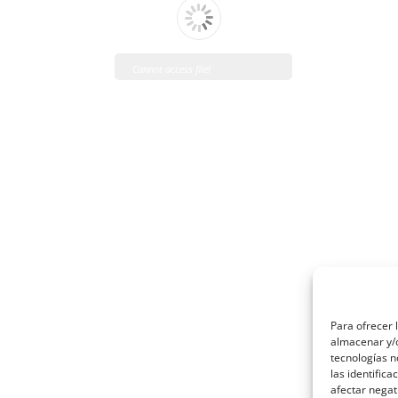
Cannot access file!
http://venfrico.com/wp-
content/uploads/2022/06/Tarifa_General_SP_junio_2022.pdf
Para ofrecer 
almacenar y/o
tecnologías 
las identifica
afectar negat