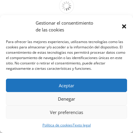
Gestionar el consentimiento
Cannot access file!
de las cookies
http://venfrico.com/wp-
content/uploads/2022/07/Sisteven_tarifa_julio-
Para ofrecer las mejores experiencias, utilizamos tecnologías como las
2022.pdf
cookies para almacenar y/o acceder a la información del dispositivo. El
consentimiento de estas tecnologías nos permitirá procesar datos como
el comportamiento de navegación o las identificaciones únicas en este
sitio. No consentir o retirar el consentimiento, puede afectar
negativamente a ciertas características y funciones.
Aceptar
Denegar
Ver preferencias
Política de cookies
Texto legal