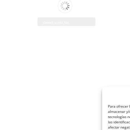
Cannot access file!
http://venfrico.com/wp-
content/uploads/2022/07/Tarifa-
de-Precios-2024_Rev.04-1.pdf
Para ofrecer 
almacenar y/o
tecnologías 
las identifica
afectar negat