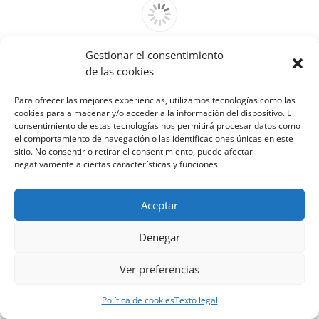
Gestionar el consentimiento
Cannot access file!
de las cookies
http://venfrico.com/wp-
content/uploads/2020/02/casals-
Para ofrecer las mejores experiencias, utilizamos tecnologías como las
2020-1.pdf
cookies para almacenar y/o acceder a la información del dispositivo. El
consentimiento de estas tecnologías nos permitirá procesar datos como
el comportamiento de navegación o las identificaciones únicas en este
sitio. No consentir o retirar el consentimiento, puede afectar
negativamente a ciertas características y funciones.
Aceptar
Denegar
Ver preferencias
Política de cookies
Texto legal