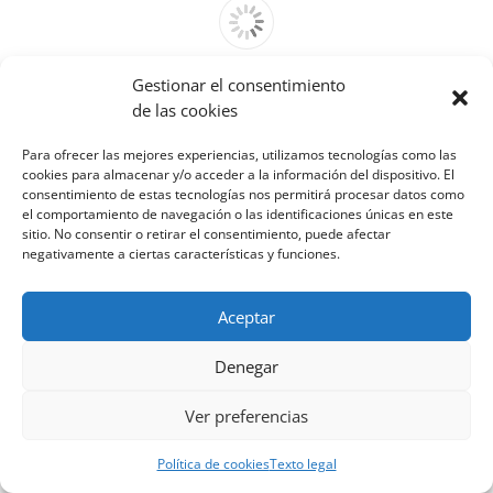
Gestionar el consentimiento
Cannot access file!
de las cookies
http://venfrico.com/wp-
content/uploads/2020/02/general-
Para ofrecer las mejores experiencias, utilizamos tecnologías como las
filter.pdf
cookies para almacenar y/o acceder a la información del dispositivo. El
consentimiento de estas tecnologías nos permitirá procesar datos como
el comportamiento de navegación o las identificaciones únicas en este
sitio. No consentir o retirar el consentimiento, puede afectar
negativamente a ciertas características y funciones.
Aceptar
Denegar
Ver preferencias
Política de cookies
Texto legal